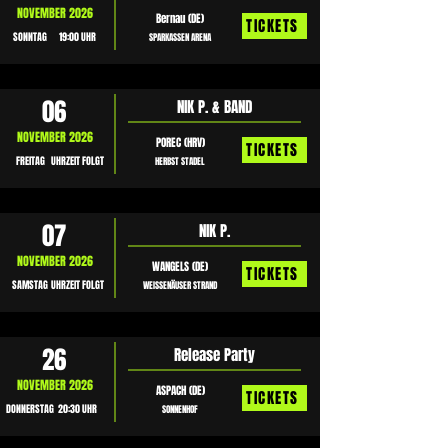
NOVEMBER 2026
Bernau (DE)
TICKETS
SONNTAG
19:00 UHR
SPARKASSEN ARENA
06
NIK P. & BAND
NOVEMBER 2026
POREC (HRV)
TICKETS
FREITAG
UHRZEIT FOLGT
HERBST STADEL
07
NIK P.
NOVEMBER 2026
WANGELS (DE)
TICKETS
SAMSTAG
UHRZEIT FOLGT
WEISSENÄUSER STRAND
26
Release Party
NOVEMBER 2026
ASPACH (DE)
TICKETS
DONNERSTAG
20:30 UHR
SONNENHOF