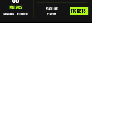
08
MAI 2027
STADE (DE)
TICKETS
SAMSTAG
19:00 UHR
STADEUM
09
NIK P. & BAND
MAI 2027
MAGDEBURG (DE)
TICKETS
SONNTAG
16:00 UHR
AMO
11
JUBILÄUMSKONZERT
JULI 2027
KLAGENFURT (AT)
TICKETS
SONNTAG
20:00 UHR
WÖRTHERSEE OSTBUCHT
20
NIK P. & BAND
OKTOBER 2027
POTSDAM (DE)
TICKETS
MITTWOCH
19:00 UHR
NIKOLAISAAL