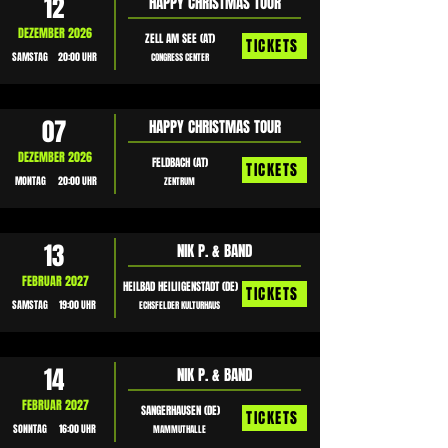
12
HAPPY CHRISTMAS TOUR
DEZEMBER 2026
ZELL AM SEE (AT)
TICKETS
SAMSTAG
20:00 UHR
CONGRESS CENTER
07
HAPPY CHRISTMAS TOUR
DEZEMBER 2026
FELDBACH (AT)
TICKETS
MONTAG
20:00 UHR
ZENTRUM
13
NIK P. & BAND
FEBRUAR 2027
HEILBAD HEILIIGENSTADT (DE)
TICKETS
SAMSTAG
19:00 UHR
ECHSFELDER KULTURHAUS
14
NIK P. & BAND
FEBRUAR 2027
SANGERHAUSEN (DE)
TICKETS
SONNTAG
16:00 UHR
MAMMUTHALLE