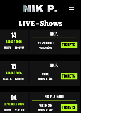
LIVE - Shows
14
NIK P.
AUGUST 2026
WIESMOOR (DE)
TICKETS
FREITAG
19:00 UHR
FREILICHTBÜHNE
15
NIK P.
AUGUST 2026
GRONAU
TICKETS
SAMSTAG
16:00 UHR
FESTIVALGELÄNDE
04
NIK P. & BAND
SEPTEMBER 2026
WIESEN (AT)
TICKETS
FREITAG
20:00 UHR
FESTIVALGELÄNDE