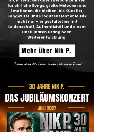
Nik P. steht seit über
zwei Jahrzehnten
für ehrliche Songs, große Melodien und
Emotionen, die bleiben. Als Künstler,
Songwriter und Produzent lebt er Musik
nicht nur – er gestaltet sie mit
Leidenschaft, Authentizität und einem
unstillbaren Drang nach
Weiterentwicklung.
Mehr über Nik P.
"Träume nicht dein Leben, sondern leb deinen Traum"
30 JAHRE NIK P.
DAS JUBILÄUMSKONZERT
JULI 2027